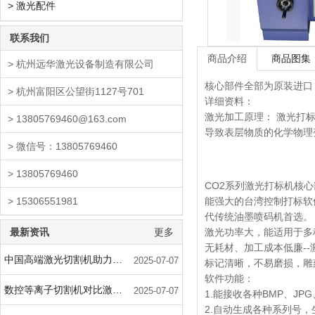
> 激光配件
联系我们
商品介绍
商品图集
> 杭州远华激光设备制造有限公司
核心部件全部为原装进口
> 杭州富阳区公望街1127号701
详细资料：
激光加工原理： 激光打
> 13805769460@163.com
导致表层物质的化学物理
> 微信号：13805769460
> 13805769460
CO2系列激光打标机核
> 15306551981
能强大的台湾控制打标软
代传统油墨喷码机首选。
最新资讯
更多
激光功率大，能适用于多
无耗材、加工成本低廉--激
中国高端激光切割机助力军用飞机用钛合金蒙皮
2025-07-07
标记清晰，不易磨损，雕
软件功能：
数控等离子切割机对比激光加工优势汇总
2025-07-07
1.能接收各种BMP、JPG
2.自动生成各种系列号